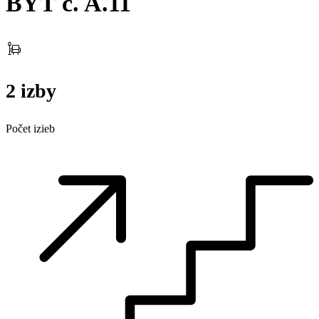
BYT č. A.11
2 izby
Počet izieb