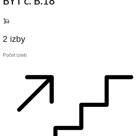
BYT č. B.18
2 izby
Počet izieb