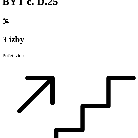
BYT č. D.25
3 izby
Počet izieb