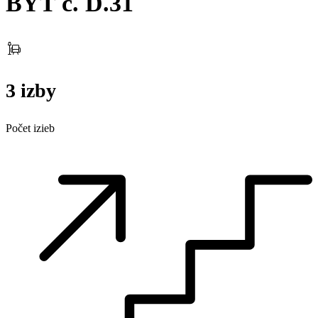
BYT č. D.31
3 izby
Počet izieb