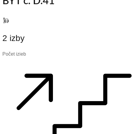
BYT č. D.41
2 izby
Počet izieb