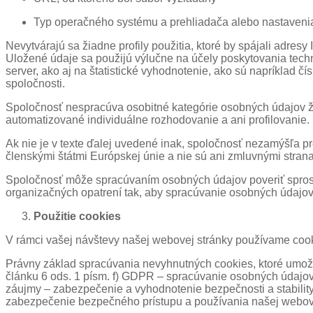
Typ operačného systému a prehliadača alebo nastavenia
Nevytvárajú sa žiadne profily použitia, ktoré by spájali adresy 
Uložené údaje sa použijú výlučne na účely poskytovania techn
server, ako aj na štatistické vyhodnotenie, ako sú napríklad 
spoločnosti.
Spoločnosť nespracúva osobitné kategórie osobných údajov ži
automatizované individuálne rozhodovanie a ani profilovanie.
Ak nie je v texte ďalej uvedené inak, spoločnosť nezamýšľa pr
členskými štátmi Európskej únie a nie sú ani zmluvnými str
Spoločnosť môže spracúvaním osobných údajov poveriť sprostre
organizačných opatrení tak, aby spracúvanie osobných údajo
Použitie cookies
V rámci vašej návštevy našej webovej stránky používame cookie
Právny základ spracúvania nevyhnutných cookies, ktoré umožňu
článku 6 ods. 1 písm. f) GDPR – spracúvanie osobných údaj
záujmy – zabezpečenie a vyhodnotenie bezpečnosti a stabili
zabezpečenie bezpečného prístupu a používania našej webove