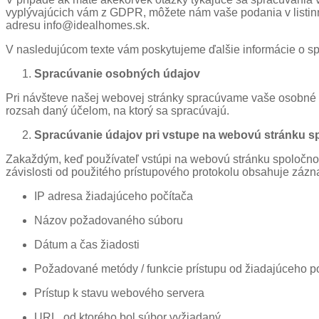
vyplývajúcich vám z GDPR, môžete nám vaše podania v listinne
adresu info@idealhomes.sk.
V nasledujúcom texte vám poskytujeme ďalšie informácie o sp
Spracúvanie osobných údajov
Pri návšteve našej webovej stránky spracúvame vaše osobné
rozsah daný účelom, na ktorý sa spracúvajú.
Spracúvanie údajov pri vstupe na webovú stránku s
Zakaždým, keď používateľ vstúpi na webovú stránku spoločnost
závislosti od použitého prístupového protokolu obsahuje záz
IP adresa žiadajúceho počítača
Názov požadovaného súboru
Dátum a čas žiadosti
Požadované metódy / funkcie prístupu od žiadajúceho p
Prístup k stavu webového servera
URL, od ktorého bol súbor vyžiadaný