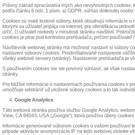
Právny základ spracúvania iných ako nevyhnutných cookies, k
podľa článku 6 ods. 1 písm. a) GDPR, súhlas dotknutej osoby
Cookies sú malé textové súbory, ktoré obsahujú informácie o 
ktorými sa užívateľ pripája na internet, pre identifikáciu jedn
určiť, či užívateľ niekedy v minulosti stránku navštívil. Pokro
cookies je plne pod kontrolou prehliadača, pričom používateľ
Návštevník webovej stránky má možnosť nastaviť si súbory coo
nastavení súborov cookies. Predinštalované nastavenie väčši
všetky webové servery (stránky). Nastavenie prehliadača je v
S používaním cookies nie ste povinný súhlasiť, ak však nastaví
stránky.
Pre bližšie informácie o nastaveniach používania cookies v pr
umožňuje odstrániť už uložené súbory cookies a to tak indivi
Google Analytics
Táto webová stránka používa službu Google Analytics, webov
View, CA 94043, USA („Google“), ktorá používa úbory cookies
Informácie generované súborom cookies o vašom používaní te
prípade aktivácie anonymizácie IP na tejto webovej stránke v