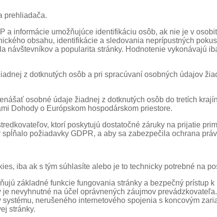
 prehliadača.
IP a informácie umožňujúce identifikáciu osôb, ak nie je v osobit
ického obsahu, identifikácie a sledovania neprípustných pokuso
čísla návštevníkov a popularita stránky. Hodnotenie vykonávajú 
adnej z dotknutých osôb a pri spracúvaní osobných údajov žia
enášať osobné údaje žiadnej z dotknutých osôb do tretích krajín,
anami Dohody o Európskom hospodárskom priestore.
dkovateľov, ktorí poskytujú dostatočné záruky na prijatie pri
v spĺňalo požiadavky GDPR, a aby sa zabezpečila ochrana práv 
s, iba ak s tým súhlasíte alebo je to technicky potrebné na po
jú základné funkcie fungovania stránky a bezpečný prístup k n
ov je nevyhnutné na účel oprávnených záujmov prevádzkovateľ
ty systému, nerušeného internetového spojenia s koncovým zari
j stránky.