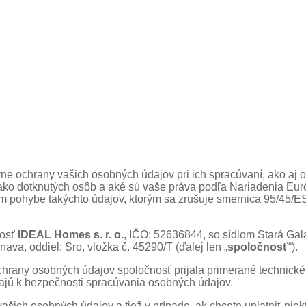
ne ochrany vašich osobných údajov pri ich spracúvaní, ako aj o
 ako dotknutých osôb a aké sú vaše práva podľa Nariadenia Eu
m pohybe takýchto údajov, ktorým sa zrušuje smernica 95/45/E
nosť
IDEAL Homes s. r. o.
, IČO: 52636844, so sídlom Stará Gala
, oddiel: Sro, vložka č. 45290/T (ďalej len „
spoločnosť
“).
chrany osobných údajov spoločnosť prijala primerané technické
evajú k bezpečnosti spracúvania osobných údajov.
šich osobných údajov a tiež v prípade, ak chcete uplatniť niek