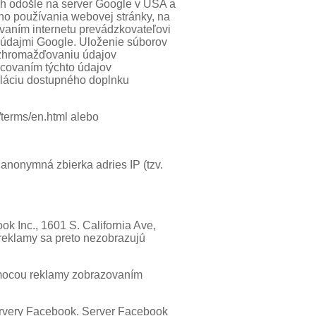
ch odošle na server Google v USA a
šho používania webovej stránky, na
ívaním internetu prevádzkovateľovi
i údajmi Google. Uloženie súborov
 zhromažďovaniu údajov
acovaním týchto údajov
aláciu dostupného doplnku
terms/en.html alebo
anonymná zbierka adries IP (tzv.
 Inc., 1601 S. California Ave,
 reklamy sa preto nezobrazujú
pomocou reklamy zobrazovaním
ervery Facebook. Server Facebook