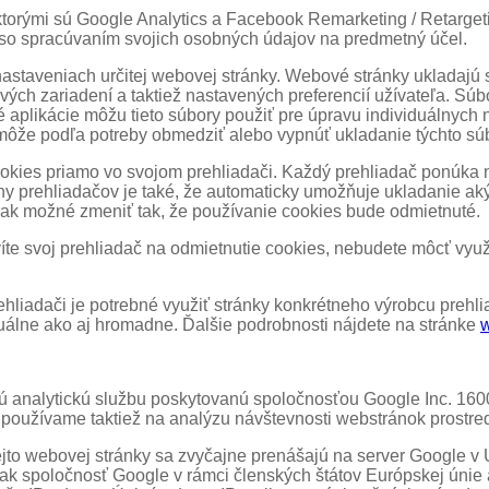
torými sú Google Analytics a Facebook Remarketing / Retargeti
 so spracúvaním svojich osobných údajov na predmetný účel.
nastaveniach určitej webovej stránky. Webové stránky ukladajú 
otlivých zariadení a taktiež nastavených preferencií užívateľa. S
čilé aplikácie môžu tieto súbory použiť pre úpravu individuálnyc
 môže podľa potreby obmedziť alebo vypnúť ukladanie týchto sú
kies priamo vo svojom prehliadači. Každý prehliadač ponúka ná
ny prehliadačov je také, že automaticky umožňuje ukladanie ak
šak možné zmeniť tak, že používanie cookies bude odmietnuté.
te svoj prehliadač na odmietnutie cookies, nebudete môcť využív
ehliadači je potrebné využiť stránky konkrétneho výrobcu prehli
duálne ako aj hromadne. Ďalšie podrobnosti nájdete na stránke
ú analytickú službu poskytovanú spoločnosťou Google Inc. 16
 používame taktiež na analýzu návštevnosti webstránok prostred
jto webovej stránky sa zvyčajne prenášajú na server Google v
šak spoločnosť Google v rámci členských štátov Európskej únie