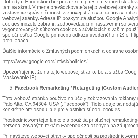
Dohody o Európskom hospodárskom priestore vopred skráti va
tam sa skráti. V mene prevádzkovateľa tejto webovej stránky 
zostavenie správ o činnosti webovej stránky a na poskytnutie 
webovej stránky. Adresa IP poskytnutá službou Google Analyt
cookies môžete zabrániť zodpovedajúcim nastavením softvér
vygenerovaných súborom cookies a súvisiacich s vaším použív
spoločnosťou Google pomocou odkazu uvedeného nižšie: http:/
prehliadača.
Ďalšie informácie o Zmluvných podmienkach a ochrane osobnýc
https://www.google.com/intl/sk/policies/.
Upozorňujeme, že na tejto webovej stránke bola služba Google
Maskovanie IP).
Facebook Remarketing / Retargeting (Custom Audien
Táto webová stránka používa na účely zobrazovania reklamy r
Palo Alto, CA 94304, USA („Facebook“). Tieto údaje sa nedajú
konkrétne pre osobu, ale pre vlastníka súboru cookies.
Prostredníctvom tejto funkcie a použitia príslušnej remarke
personalizovaných reklám Facebook založených na záujmoch,
Pri návšteve webovej stránky spoločnosti sa prostredníctvom