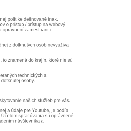
nej politike definované inak.
v o prístup / prístup na webový
iba oprávnení zamestnanci
dnej z dotknutých osôb nevyužíva
 to znamená do krajín, ktoré nie sú
meraných technických a
dotknutej osoby.
skytovanie našich služieb pre vás.
ej a údaje pre Youtube, je podľa
a. Účelom spracúvania sú oprávnené
adením návštevníka a