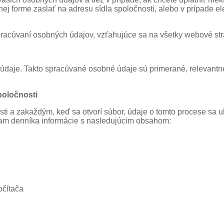
j forme zaslať na adresu sídla spoločnosti, alebo v prípade e
racúvaní osobných údajov, vzťahujúce sa na všetky webové str
 údaje. Takto spracúvané osobné údaje sú primerané, relevan
poločnosti
i a zakaždým, keď sa otvorí súbor, údaje o tomto procese sa u
nam denníka informácie s nasledujúcim obsahom:
očítača