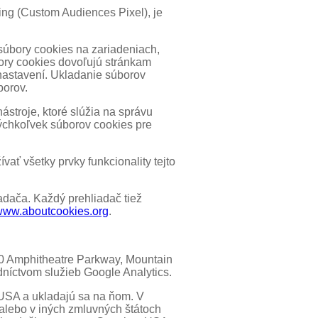
ng (Custom Audiences Pixel), je
súbory cookies na zariadeniach,
úbory cookies dovoľujú stránkam
h nastavení. Ukladanie súborov
borov.
stroje, ktoré slúžia na správu
ýchkoľvek súborov cookies pre
ať všetky prvky funkcionality tejto
adača. Každý prehliadač tiež
www.aboutcookies.org
.
00 Amphitheatre Parkway, Mountain
níctvom služieb Google Analytics.
 USA a ukladajú sa na ňom. V
 alebo v iných zmluvných štátoch