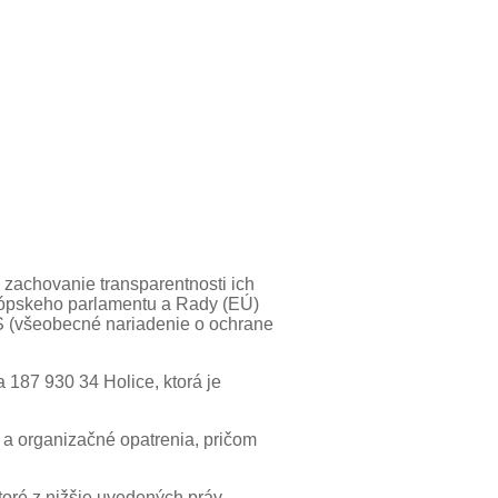
 zachovanie transparentnosti ich
rópskeho parlamentu a Rady (EÚ)
S (všeobecné nariadenie o ochrane
 187 930 34 Holice, ktorá je
 a organizačné opatrenia, pričom
toré z nižšie uvedených práv