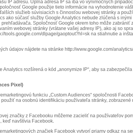
šu IP adresu. Úplná adresa IP sa iba vo výnimočných prípado
spoločnosť Google použije tieto informácie na vyhodnotenie vá
ďalších služieb súvisiacich s činnosťou webovej stránky a použ
ics ako súčasť služby Google Analytics nebude zlúčená s iným
u prehľadávača. Spoločnosť Google okrem toho môže zabrániť
aním webovej stránky (vrátane vašej adresy IP), ako aj so spr
/tools.google.com/dlpage/gaoptout?hl=sk na stiahnutie a inšt
h údajov nájdete na stránke http://www.google.com/analytics/
 Analytics rozšírená o kód „anonymize IP“, aby sa zabezpečila 
ces Pixel)
emarketingovú funkciu „Custom Audiences“ spoločnosti Facebook
 použiť na osobnú identifikáciu používateľa stránky, zobrazené
tingovej značky z Facebooku môžeme zacieliť na používateľov 
 keď navštívia Facebook.
 remarketingových značiek Facebook vytvorí priamy odkaz na s