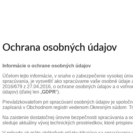
Ochrana osobných údajov
Informácie o ochrane osobných údajov
Účelom tejto informácie, v snahe o zabezpečenie vysokej úrov
spracúvania, je vysvetliť ako spracúvame vaše osobné údaje
2016/679 z 27.04.2016, o ochrane osobných údajov a o voľno
údajov) (ďalej len „
GDPR
“).
Prevádzkovateľom pri spracúvaní osobných údajov je spoloč
zapísaná v Obchodnom registri vedenom Okresným súdom Trnava
Na zaistenie dostatočnej úrovne bezpečnosti spracúvania a o
sleduje aktuálny vývoj technických prostriedkov, ktoré prispi
V prípade ak máte akékoľvek otázky týkajúce sa spracúvania va